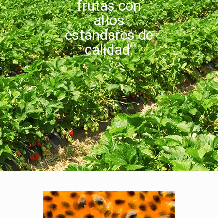
frutas con
altos
estándares de
calidad.